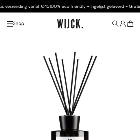
 verzending vanaf €45
100% eco friendly - Ingelijst geleverd - Gratis 
Shop
0