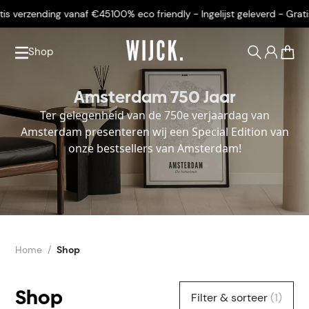
 verzending vanaf €45
100% eco friendly - Ingelijst geleverd - Gratis 
Shop
0
Amsterdam 750 Jaar
Ter gelegenheid van de 750e verjaardag van
Amsterdam presenteren wij een Special E
dition van
onze bestsellers van Amsterdam!
Home
Shop
Shop
Filter & sorteer
(1)