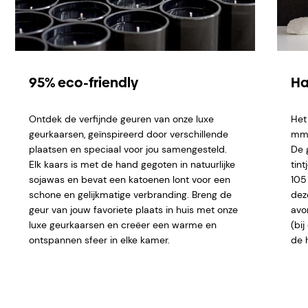
95% eco-friendly
Ha
Ontdek de verfijnde geuren van onze luxe
Het
geurkaarsen, geïnspireerd door verschillende
mm e
plaatsen en speciaal voor jou samengesteld.
De 
Elk kaars is met de hand gegoten in natuurlijke
tint
sojawas en bevat een katoenen lont voor een
105
schone en gelijkmatige verbranding. Breng de
dez
geur van jouw favoriete plaats in huis met onze
avo
luxe geurkaarsen en creëer een warme en
(bi
ontspannen sfeer in elke kamer.
de 