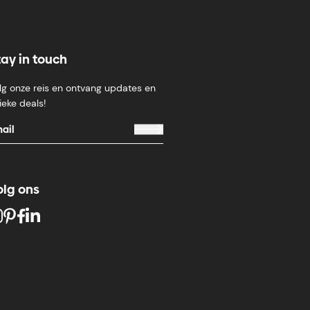
tay in touch
lg onze reis en ontvang updates en
ieke deals!
olg ons