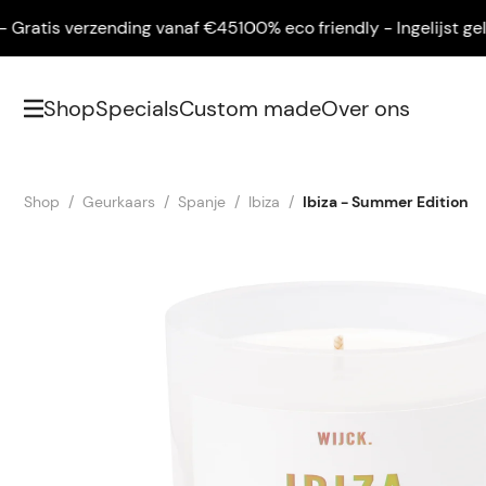
ratis verzending vanaf €45
100% eco friendly - Ingelijst gelev
Shop
Specials
Custom made
Over ons
Shop
Geurkaars
Spanje
Ibiza
Ibiza - Summer Edition