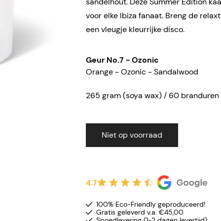
sandelhout. Deze Summer Edition kaa
voor elke Ibiza fanaat. Breng de relax
een vleugje kleurrijke disco.
Geur No.7 - Ozonic
Orange - Ozonic - Sandalwood
265 gram (soya wax) / 60 branduren
Niet op voorraad
4.7
100% Eco-Friendly geproduceerd!
Gratis geleverd v.a. €45,00
Spoedlevering (1-2 dagen levertijd)