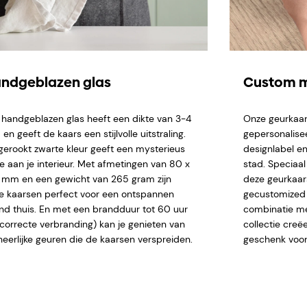
ndgeblazen glas
Custom m
 handgeblazen glas heeft een dikte van 3-4
Onze geurkaar
n geeft de kaars een stijlvolle uitstraling.
gepersonalise
gerookt zwarte kleur geeft een mysterieus
designlabel en
je aan je interieur. Met afmetingen van 80 x
stad. Speciaa
 mm en een gewicht van 265 gram zijn
deze geurkaar
e kaarsen perfect voor een ontspannen
gecustomized n
nd thuis. En met een brandduur tot 60 uur
combinatie me
j correcte verbranding) kan je genieten van
collectie creë
heerlijke geuren die de kaarsen verspreiden.
geschenk voor