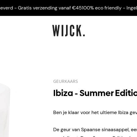
erd - Gratis verzending vanaf €45
100% eco friendly - Ingelijst
GEURKAARS
Ibiza - Summer Editi
Ben je klaar voor het ultieme Ibiza ge
De geur van Spaanse sinaasappel, een