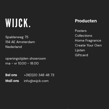
Producten
Posters
Collections
Spaklerweg 75
Home Fragrance
1114 AE Amsterdam
Create Your Own
Nederland
Lijsten
Giftcard
openingstijden showroom
ma - vr 10.00 - 18.00
Bel ons
+31(0)20 348 48 73
Mail ons
info@wijck.com