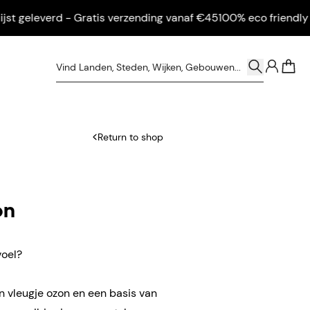
 geleverd - Gratis verzending vanaf €45
100% eco friendly - In
0
Return to shop
on
voel?
 vleugje ozon en een basis van