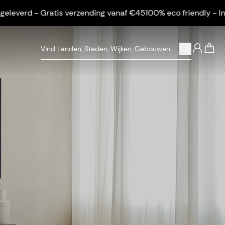
 - Gratis verzending vanaf €45
100% eco friendly - Ingelijst g
0