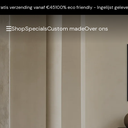
zending vanaf €45
100% eco friendly - Ingelijst geleverd - Grat
Shop
Specials
Custom made
Over ons