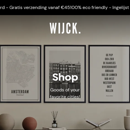
is verzending vanaf €45
100% eco friendly - Ingelijst geleverd
Shop
Goods of your
favorite cities!