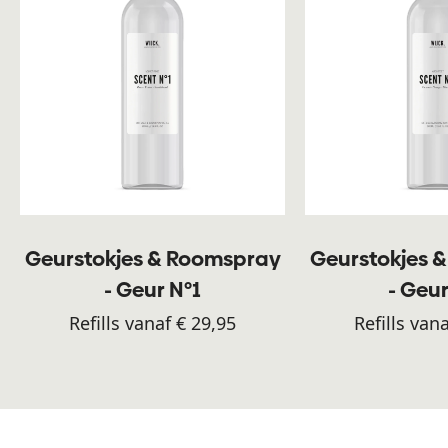
Geurstokjes & Roomspray
Geurstokjes 
- Geur N°1
- Geur
Refills vanaf € 29,95
Refills van