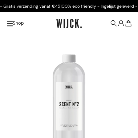
Gratis verzending vanaf €45
100% eco friendly - Ingelijst geleverd - Gr
Shop
0