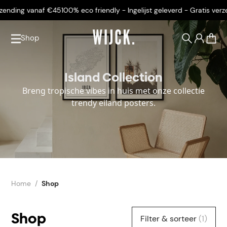
anaf €45
100% eco friendly - Ingelijst geleverd - Gratis verzending va
Shop
0
Island Collection
Breng tropische vibes in huis met onze collectie
trendy eiland posters.
Home
Shop
Shop
Filter & sorteer
(1)