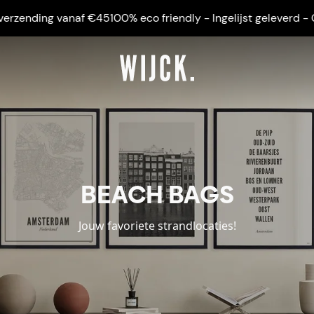
ng vanaf €45
100% eco friendly - Ingelijst geleverd - Gratis v
BEACH BAGS
Jouw favoriete strandlocaties!