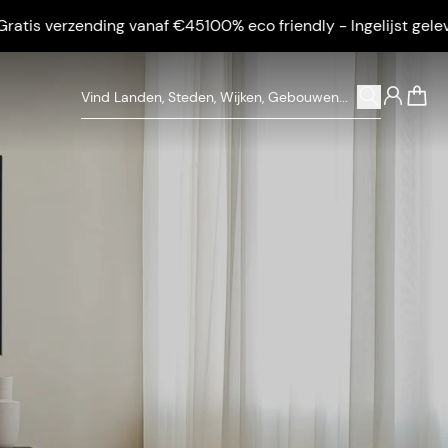
erzending vanaf €45
100% eco friendly - Ingelijst geleverd - Gr
0