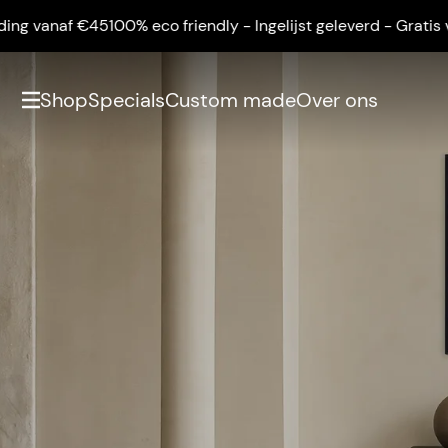
af €45
100% eco friendly - Ingelijst geleverd - Gratis verzendi
Shop
Specials
Custom made
Over ons