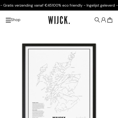
 Gratis verzending vanaf €45
100% eco friendly - Ingelijst geleverd - 
Shop
0