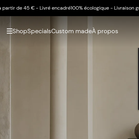
e 45 € - Livré encadré
100% écologique - Livraison gratuite à p
Shop
Specials
Custom made
À propos