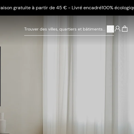
uite à partir de 45 € - Livré encadré
100% écologique - Livrai
0