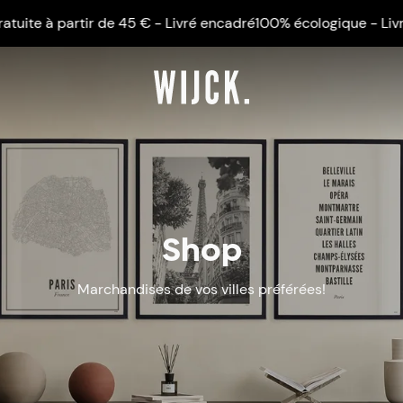
artir de 45 € - Livré encadré
100% écologique - Livraison grat
Shop
Marchandises de vos villes préférées!