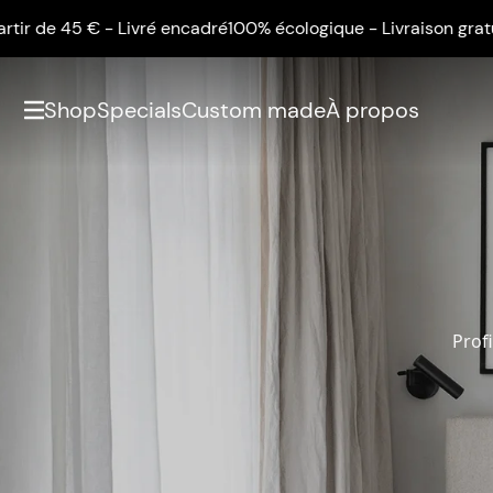
5 € - Livré encadré
100% écologique - Livraison gratuite à par
Shop
Specials
Custom made
À propos
Profi