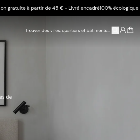
e à partir de 45 € - Livré encadré
100% écologique - Livraison
0
hes de