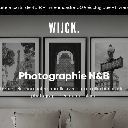
tir de 45 € - Livré encadré
100% écologique - Livraison gratuit
Photographie N&B
tez de l'élégance intemporelle avec notre collection d'affic
photographie en noir et blanc.