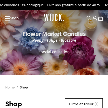
é
100% écologique - Livraison gratuite à partir de 45 € - Livré encadr
Shop
0
Flower Market Candles
Peony - Tulips - Blossom
- special collection -
Home
Shop
Shop
Filtre et trieur
(1)