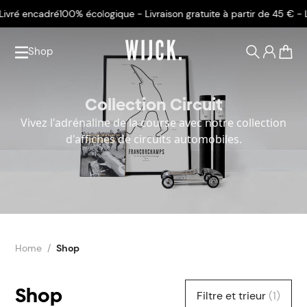
cadré
100% écologique - Livraison gratuite à partir de 45 € - Livré en
Shop
0
Collection Circuit
Vivez l'adrénaline de la course avec notre collection
d'affiches de circuits automobiles.
Home
Shop
Shop
Filtre et trieur
(1)