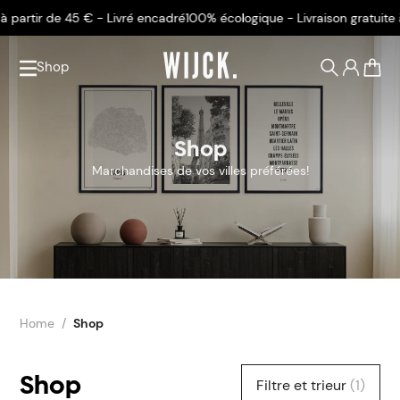
partir de 45 € - Livré encadré
100% écologique - Livraison gratuite à p
Shop
0
Shop
Marchandises de vos villes préférées!
Home
Shop
Shop
Filtre et trieur
(1)