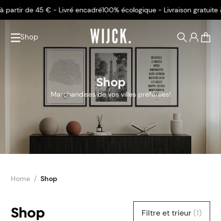
artir de 45 € - Livré encadré
100% écologique - Livraison gratuite à p
Shop
0
Shop
Marchandises de vos villes préférées!
Home
Shop
Shop
Filtre et trieur
(1)