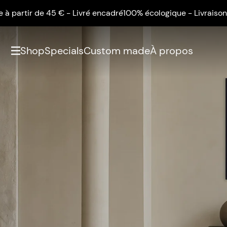
r de 45 € - Livré encadré
100% écologique - Livraison gratuite
Shop
Specials
Custom made
À propos