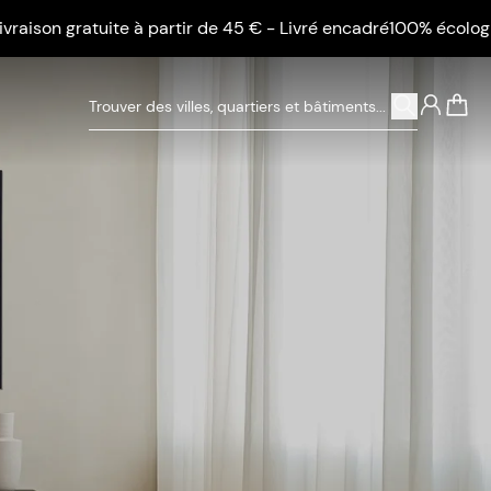
ratuite à partir de 45 € - Livré encadré
100% écologique - Liv
0