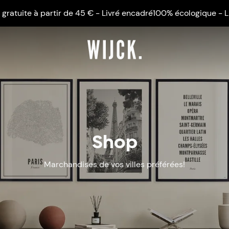
 à partir de 45 € - Livré encadré
100% écologique - Livraison g
Shop
Marchandises de vos villes préférées!