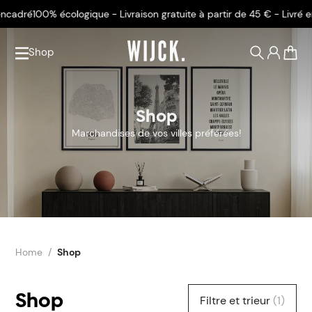
% écologique - Livraison gratuite à partir de 45 € - Livré encadré
100%
Shop
0
Shop
Marchandises de vos villes préférées!
Home
Shop
Shop
Filtre et trieur
(1)