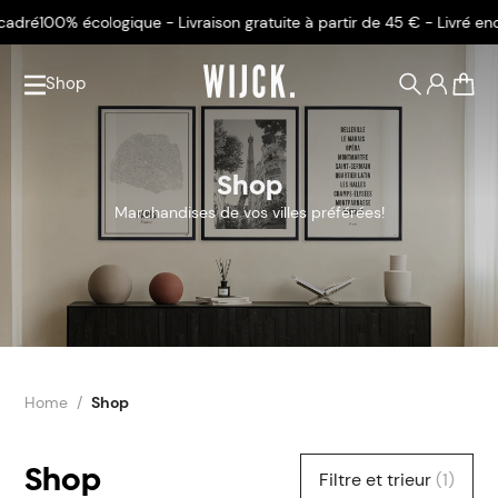
 écologique - Livraison gratuite à partir de 45 € - Livré encadré
100% 
Shop
0
Shop
Marchandises de vos villes préférées!
Home
Shop
Shop
Filtre et trieur
(1)