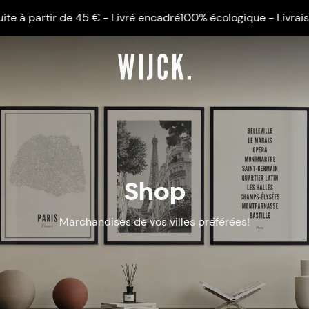
artir de 45 € - Livré encadré
100% écologique - Livraison grat
Shop
Marchandises de vos villes préférées!