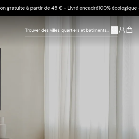
uite à partir de 45 € - Livré encadré
100% écologique - Livrai
0