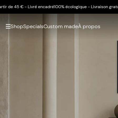
e 45 € - Livré encadré
100% écologique - Livraison gratuite à p
Shop
Specials
Custom made
À propos