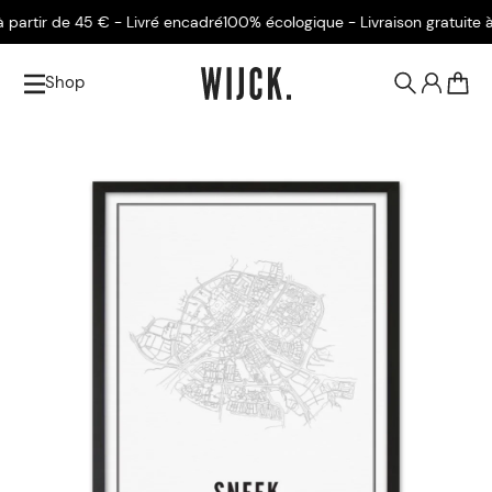
artir de 45 € - Livré encadré
100% écologique - Livraison gratuite à p
Shop
0