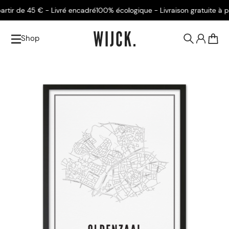
ir de 45 € - Livré encadré
100% écologique - Livraison gratuite à part
Shop
0