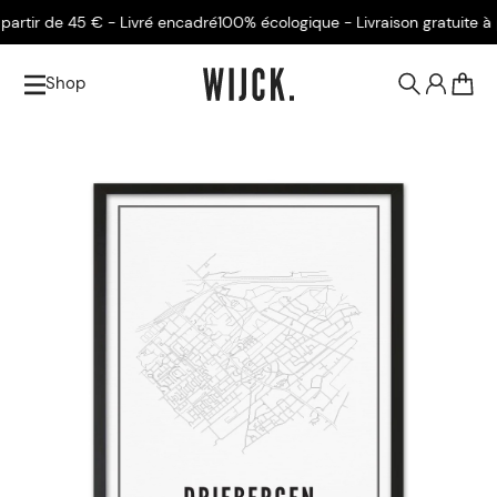
rtir de 45 € - Livré encadré
100% écologique - Livraison gratuite à par
Shop
0