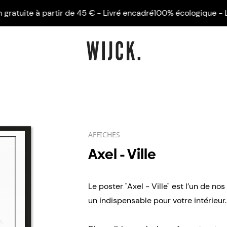
tuite à partir de 45 € - Livré encadré
100% écologique - Livrai
AFFICHES
Axel - Ville
Le poster "Axel - Ville" est l’un de no
un indispensable pour votre intérieur.