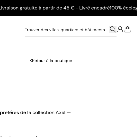
son gratuite à partir de 45 € - Livré encadré
100% écologique 
0
Retour à la boutique
s préférés de la collection Axel —