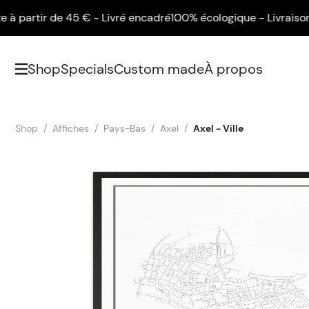
partir de 45 € - Livré encadré
100% écologique - Livraison gra
Shop
Specials
Custom made
À propos
Shop
Affiches
Pays-Bas
Axel
Axel - Ville