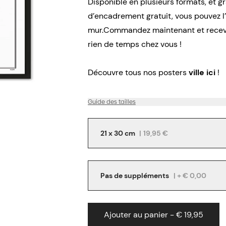
Disponible en plusieurs formats, et g
d’encadrement gratuit, vous pouvez 
mur.Commandez maintenant et recevez 
rien de temps chez vous !
Découvre tous nos posters
ville ici
!
Guide des tailles
21 x 30 cm
|
19,95 €
Pas de suppléments
| + € 0,00
Ajouter au panier - € 19,95