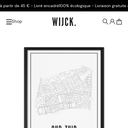
artir de 45 € - Livré encadré
100% écologique - Livraison gratuite à p
Shop
0