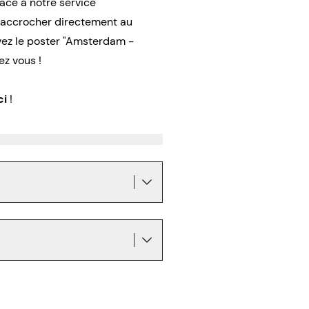
râce à notre service
l’accrocher directement au
ez le poster "Amsterdam -
z vous !
ci
!