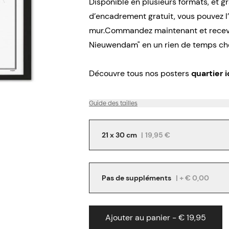
Disponible en plusieurs formats, et g
d’encadrement gratuit, vous pouvez 
mur.Commandez maintenant et recev
Nieuwendam" en un rien de temps che
Découvre tous nos posters
quartier i
Guide des tailles
21 x 30 cm
|
19,95 €
Pas de suppléments
| + € 0,00
Ajouter au panier - € 19,95