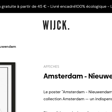
ite à partir de 45 € - Livré encadré
100% écologique - Livrais
euwendam
AFFICHES
Amsterdam - Nieu
Le poster "Amsterdam - Nieuwendam" 
collection Amsterdam — un indispensa