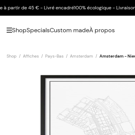
rtir de 45 € - Livré encadré
100% écologique - Livraison gratu
Shop
Specials
Custom made
À propos
Shop
Affiches
Pays-Bas
Amsterdam
Amsterdam - Ni