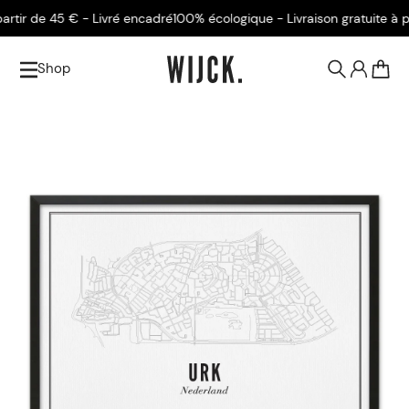
tir de 45 € - Livré encadré
100% écologique - Livraison gratuite à part
Shop
0