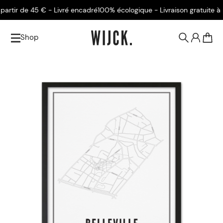
tir de 45 € - Livré encadré
100% écologique - Livraison gratuite à par
Shop
0