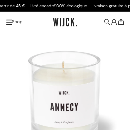
ir de 45 € - Livré encadré
100% écologique - Livraison gratuite à part
Shop
0