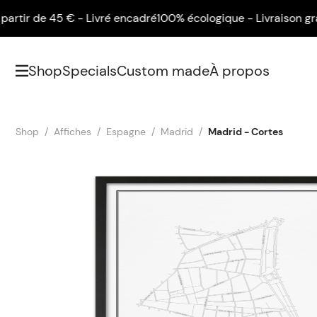
r de 45 € - Livré encadré
100% écologique - Livraison gratuite
Shop
Specials
Custom made
À propos
Shop
Affiches
Espagne
Madrid
Madrid - Cortes