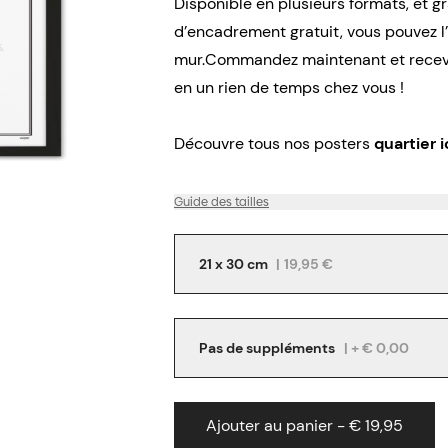
Disponible en plusieurs formats, et g
d’encadrement gratuit, vous pouvez 
mur.Commandez maintenant et receve
en un rien de temps chez vous !
Découvre tous nos posters
quartier i
Guide des tailles
21 x 30 cm
|
19,95 €
Pas de suppléments
| + € 0,00
Ajouter au panier - € 19,95