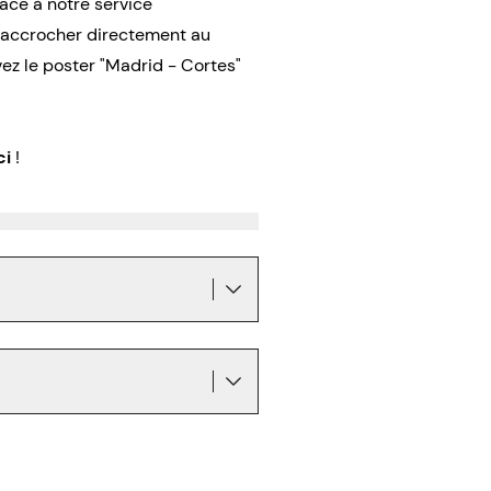
râce à notre service
l’accrocher directement au
z le poster "Madrid - Cortes"
ci
!