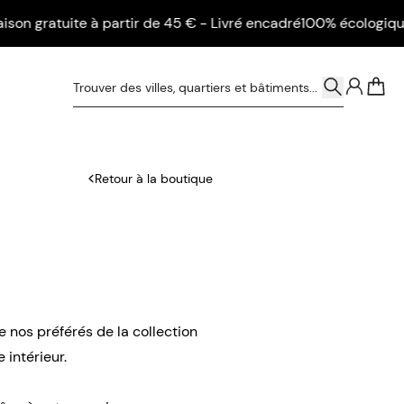
ratuite à partir de 45 € - Livré encadré
100% écologique - Liv
0
Retour à la boutique
e nos préférés de la collection
intérieur.