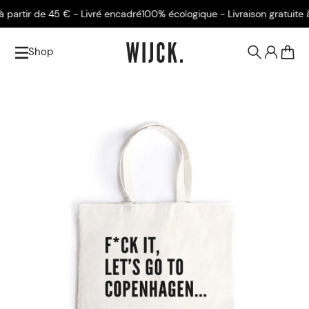
rtir de 45 € - Livré encadré
100% écologique - Livraison gratuite à pa
Shop
0