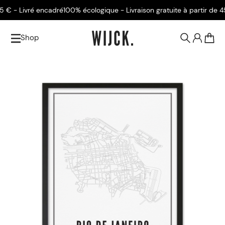
€ - Livré encadré
100% écologique - Livraison gratuite à partir de 45 €
Shop
0