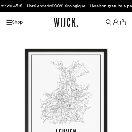
r de 45 € - Livré encadré
100% écologique - Livraison gratuite à parti
Shop
0