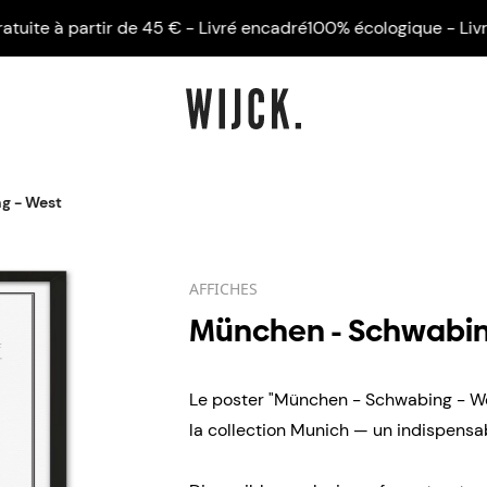
 à partir de 45 € - Livré encadré
100% écologique - Livraison 
g - West
AFFICHES
München - Schwabin
Le poster "München - Schwabing - Wes
la collection Munich — un indispensab