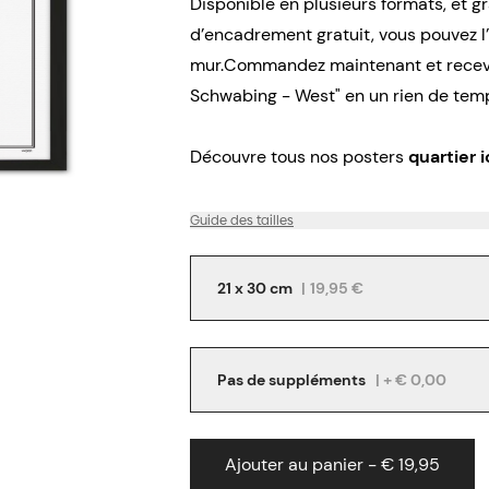
Disponible en plusieurs formats, et g
d’encadrement gratuit, vous pouvez 
mur.Commandez maintenant et receve
Schwabing - West" en un rien de temp
Découvre tous nos posters
quartier i
Guide des tailles
21 x 30 cm
|
19,95 €
Pas de suppléments
| + € 0,00
Ajouter au panier - € 19,95