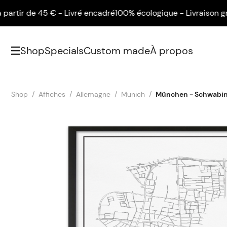
ir de 45 € - Livré encadré
100% écologique - Livraison gratuite
Shop
Specials
Custom made
À propos
Shop
Affiches
Allemagne
Munich
München - Schwabin