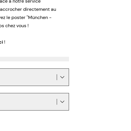
râce à notre service
l’accrocher directement au
z le poster "München -
s chez vous !
ci
!