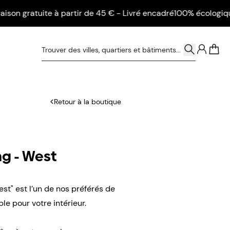
gratuite à partir de 45 € - Livré encadré
100% écologique - Li
0
Retour à la boutique
g - West
t" est l’un de nos préférés de
le pour votre intérieur.