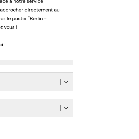
râce à notre service
l’accrocher directement au
 le poster "Berlin -
z vous !
ci
!