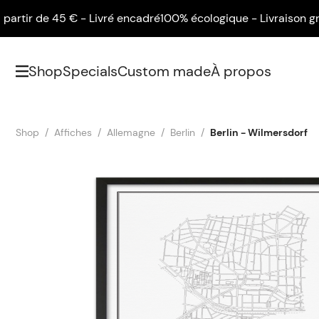
ir de 45 € - Livré encadré
100% écologique - Livraison gratuite
Shop
Specials
Custom made
À propos
Shop
Affiches
Allemagne
Berlin
Berlin - Wilmersdorf