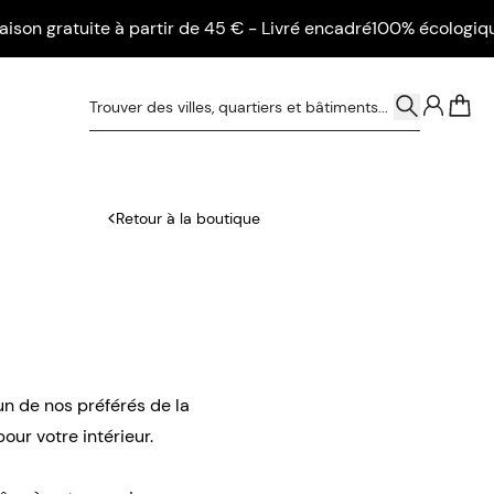
gratuite à partir de 45 € - Livré encadré
100% écologique - Li
0
Retour à la boutique
’un de nos préférés de la
our votre intérieur.