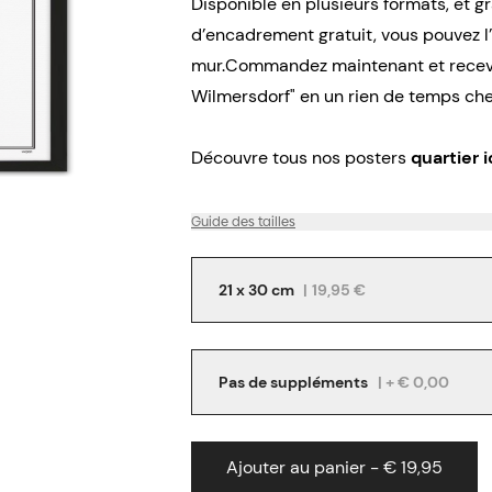
Disponible en plusieurs formats, et g
d’encadrement gratuit, vous pouvez 
mur.Commandez maintenant et recevez
Wilmersdorf" en un rien de temps che
Découvre tous nos posters
quartier i
Guide des tailles
21 x 30 cm
|
19,95 €
Pas de suppléments
| + € 0,00
Ajouter au panier - € 19,95