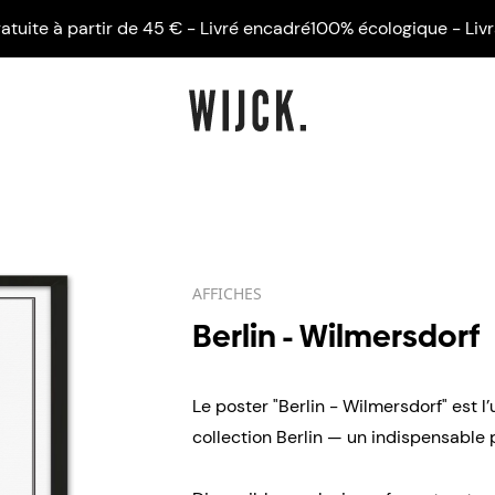
 à partir de 45 € - Livré encadré
100% écologique - Livraison 
AFFICHES
Berlin - Wilmersdorf
Le poster "Berlin - Wilmersdorf" est l
collection Berlin — un indispensable p