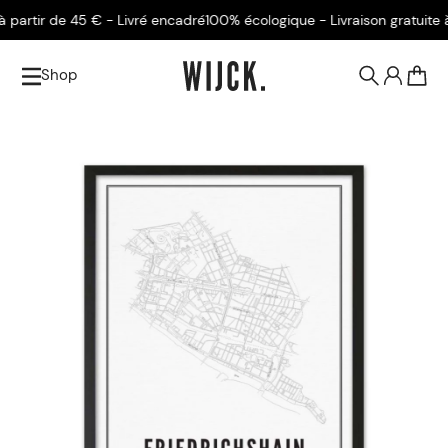
artir de 45 € - Livré encadré
100% écologique - Livraison gratuite à p
Shop
0