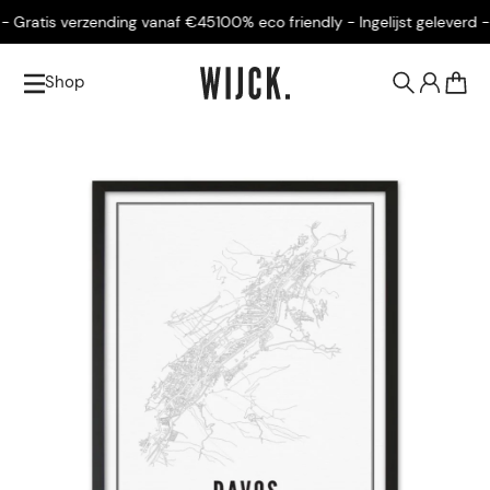
 Gratis verzending vanaf €45
100% eco friendly - Ingelijst geleverd - 
Shop
0