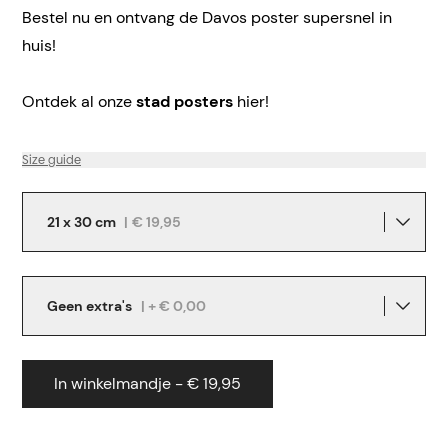
Bestel nu en ontvang de Davos poster supersnel in
huis!
Ontdek al onze
stad posters
hier!
Size guide
21 x 30 cm
|
€ 19,95
Geen extra's
| + € 0,00
In winkelmandje - € 19,95