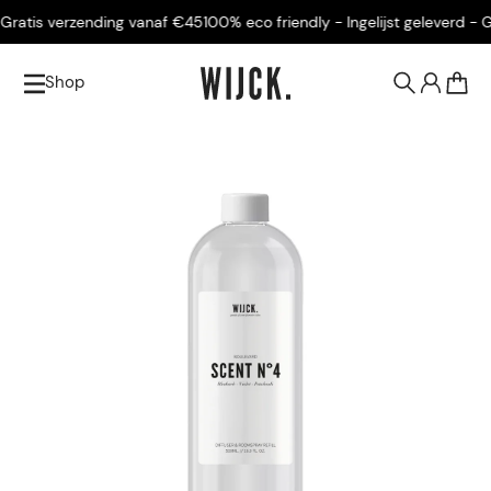
atis verzending vanaf €45
100% eco friendly - Ingelijst geleverd - Gra
Shop
0