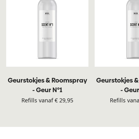
Geurstokjes & Roomspray
Geurstokjes 
- Geur N°1
- Geur
Refills vanaf € 29,95
Refills van