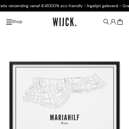
tis verzending vanaf €45
100% eco friendly - Ingelijst geleverd - Grati
Shop
0