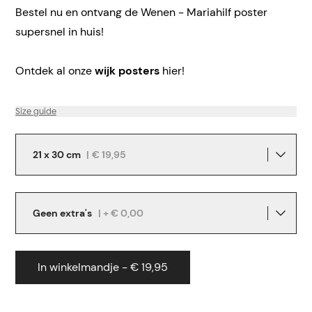
Bestel nu en ontvang de Wenen - Mariahilf poster
supersnel in huis!
Ontdek al onze
wijk posters
hier!
Size guide
21 x 30 cm
|
€ 19,95
Geen extra's
| + € 0,00
In winkelmandje - € 19,95