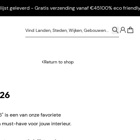
 geleverd - Gratis verzending vanaf €45
100% eco friendly - Ing
0
Return to shop
026
 is een van onze favoriete
 must-have voor jouw interieur.