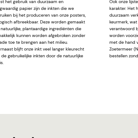
st het gebruik van duurzaam en
Ook onze lijs
gwaardig papier zijn de inkten die we
karakter. Het 
ruiken bij het produceren van onze posters,
duurzaam verk
logisch afbreekbaar. Deze worden gemaakt
keurmerk, wat 
natuurlijke, plantaardige ingrediënten die
verantwoord b
akkelijk kunnen worden afgebroken zonder
worden voorzi
ade toe te brengen aan het milieu.
met de hand ve
naast blijft onze inkt veel langer kleurecht
Zoetermeer (NL)
de gebruikelijke inkten door de natuurlijke
bestellen
s.