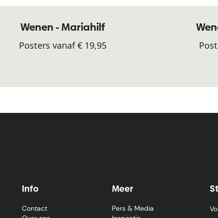
Wenen - Mariahilf
Wene
Posters vanaf € 19,95
Post
Info
Meer
S
Contact
Pers & Media
Vo
Over ons
Inspiratie