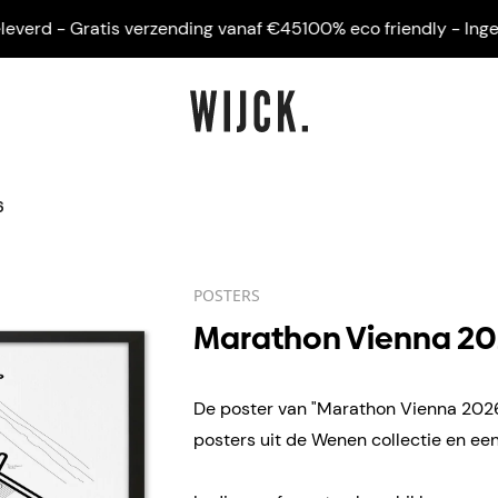
rd - Gratis verzending vanaf €45
100% eco friendly - Ingelijst
6
POSTERS
Marathon Vienna 2
De poster van "Marathon Vienna 2026"
posters uit de Wenen collectie en een