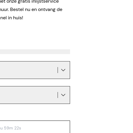
t onze gratis inlijstservice
muur. Bestel nu en ontvang de
el in huis!