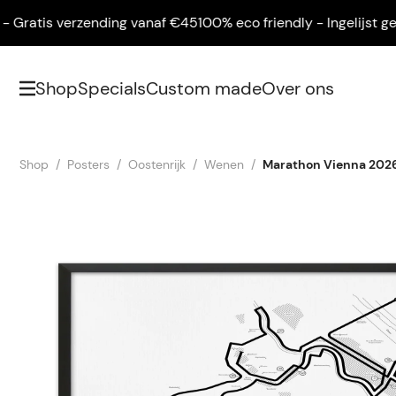
atis verzending vanaf €45
100% eco friendly - Ingelijst geleve
Shop
Specials
Custom made
Over ons
Shop
Posters
Oostenrijk
Wenen
Marathon Vienna 202