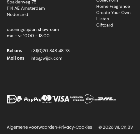
Spaklerweg 75
Home Fragrance
1114 AE Amsterdam
Create Your Own
Nederland
Lijsten
Giftcard
openingstijden showroom
ma - vr 10.00 - 18.00
Bel ons
+31(0)20 348 48 73
Mail ons
info@wijck.com
Algemene voorwaarden
-
Privacy
-
Cookies
© 2026 WIJCK BV