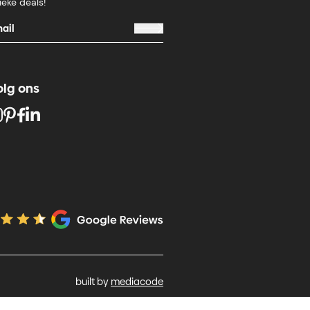
ieke deals!
olg ons
built by
mediacode