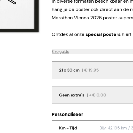
In diverse formaten beschikbaar en me
hang je de poster ook direct aan de 
Marathon Vienna 2026 poster supersn
Ontdek al onze
special posters
hier!
Size guide
21 x 30 cm
|
€ 19,95
Geen extra's
| + € 0,00
Personaliseer
Km - Tijd