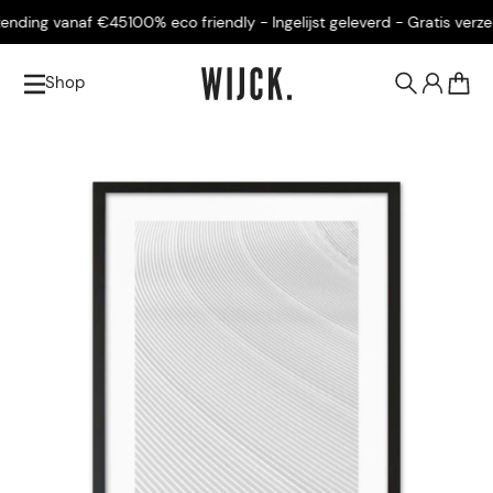
ending vanaf €45
100% eco friendly - Ingelijst geleverd - Gratis verzen
Shop
0