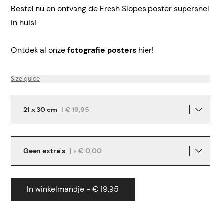
Bestel nu en ontvang de Fresh Slopes poster supersnel
in huis!
Ontdek al onze
fotografie posters
hier!
Size guide
21 x 30 cm
|
€ 19,95
Geen extra's
| + € 0,00
In winkelmandje - € 19,95