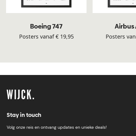
Boeing 747
Airbus
Posters vanaf € 19,95
Posters van
Stay in touch
Volg onze reis en ontvang updates en unieke deals!