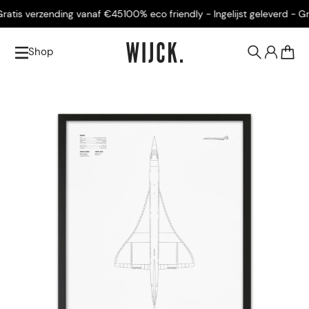
atis verzending vanaf €45
100% eco friendly - Ingelijst geleverd - Gra
Shop
0