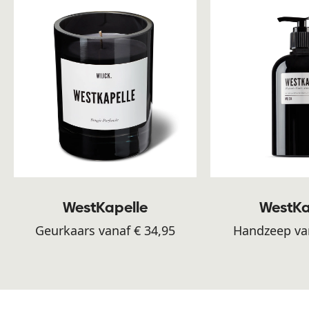
WestKapelle
WestKa
Geurkaars vanaf € 34,95
Handzeep van