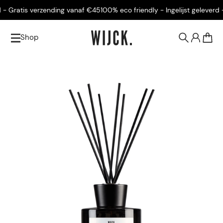
 Gratis verzending vanaf €45
100% eco friendly - Ingelijst geleverd - G
Shop
0