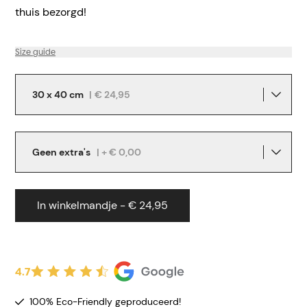
thuis bezorgd!
Size guide
30 x 40 cm
|
€ 24,95
Geen extra's
| + € 0,00
In winkelmandje - € 24,95
4.7
100% Eco-Friendly geproduceerd!