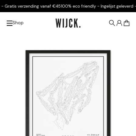
 Gratis verzending vanaf €45
100% eco friendly - Ingelijst geleverd - 
Shop
0