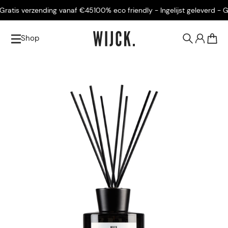
atis verzending vanaf €45
100% eco friendly - Ingelijst geleverd - Gra
Shop
0