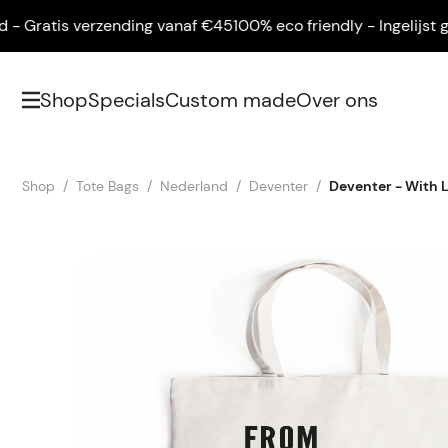
 Gratis verzending vanaf €45
100% eco friendly - Ingelijst gel
Shop
Specials
Custom made
Over ons
Shop
Tote Bags
Nederland
Deventer
Deventer - With 