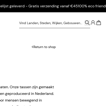
st geleverd - Gratis verzending vanaf €45
100% eco friendly - 
0
Return to shop
aten. Onze tassen zijn gemaakt
en geproduceerd in Nederland.
voor mensen bewegend in