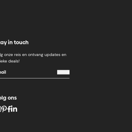
tay in touch
lg onze reis en ontvang updates en
ieke deals!
olg ons