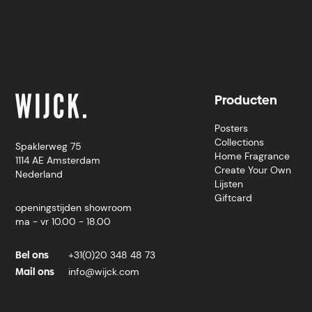
Producten
Posters
Collections
Spaklerweg 75
Home Fragrance
1114 AE Amsterdam
Create Your Own
Nederland
Lijsten
Giftcard
openingstijden showroom
ma - vr 10.00 - 18.00
Bel ons
+31(0)20 348 48 73
Mail ons
info@wijck.com