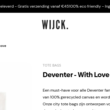
everd - Gratis verzending vanaf €45
100% eco friendly - Ingelij
Love
TOTE BAGS
Deventer - With Love
Een must-have voor alle Deventer fan
van 100% gerecycled canvas en word
Onze city tote bags zijn ontworpen 