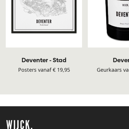
Deventer - Stad
Deve
Posters vanaf € 19,95
Geurkaars va