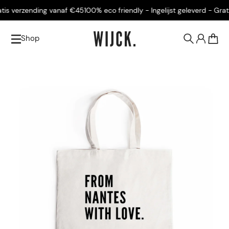
s verzending vanaf €45
100% eco friendly - Ingelijst geleverd - Gratis 
Shop
0