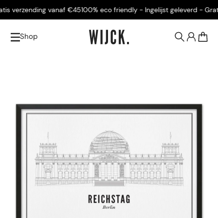
is verzending vanaf €45
100% eco friendly - Ingelijst geleverd - Grati
Shop
0