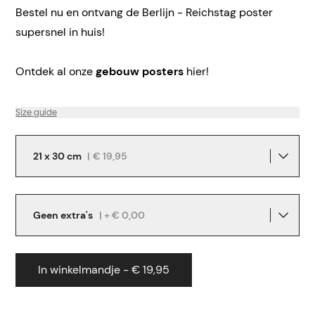
Bestel nu en ontvang de Berlijn - Reichstag poster
supersnel in huis!
Ontdek al onze
gebouw posters
hier!
Size guide
21 x 30 cm
|
€ 19,95
Geen extra's
| + € 0,00
In winkelmandje - € 19,95