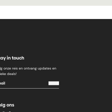
tay in touch
lg onze reis en ontvang updates en
ieke deals!
olg ons