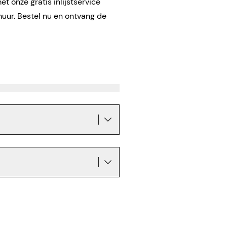
t onze gratis inlijstservice
muur. Bestel nu en ontvang de
!