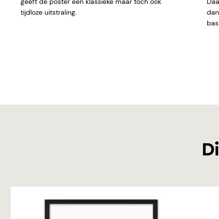
geeft de poster een klassieke maar toch ook
Daar
tijdloze uitstraling.
dan 
basi
Di