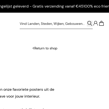
jst geleverd - Gratis verzending vanaf €45
100% eco friendly -
0
Return to shop
n onze favoriete posters uit de
e voor jouw interieur.