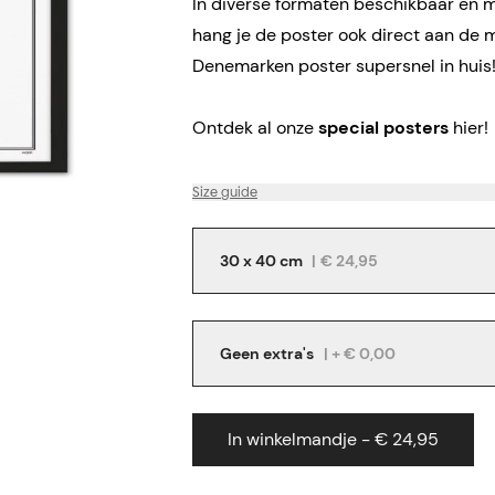
In diverse formaten beschikbaar en me
hang je de poster ook direct aan de 
Denemarken poster supersnel in huis
Ontdek al onze
special posters
hier!
Size guide
30 x 40 cm
|
€ 24,95
Geen extra's
| + € 0,00
In winkelmandje - € 24,95