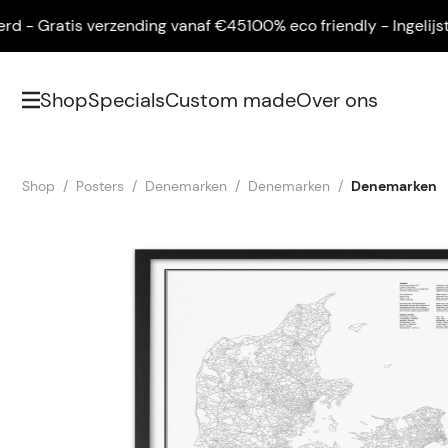
- Gratis verzending vanaf €45
100% eco friendly - Ingelijst gel
Shop
Specials
Custom made
Over ons
Shop
Posters
Denemarken
Denemarken
Denemarken