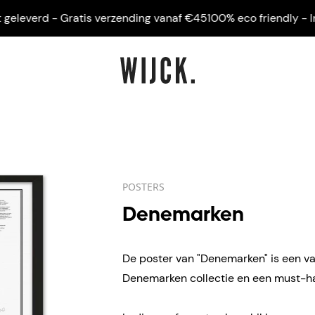
everd - Gratis verzending vanaf €45
100% eco friendly - Ingeli
POSTERS
Denemarken
De poster van "Denemarken" is een va
Denemarken collectie en een must-hav