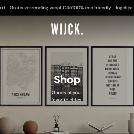
atis verzending vanaf €45
100% eco friendly - Ingelijst gelever
Shop
Goods of your
favorite cities!