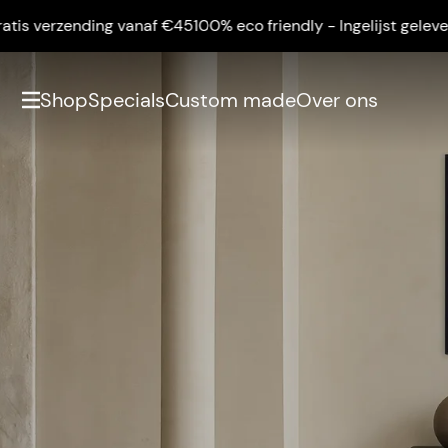
rzending vanaf €45
100% eco friendly - Ingelijst geleverd - Gr
Shop
Specials
Custom made
Over ons