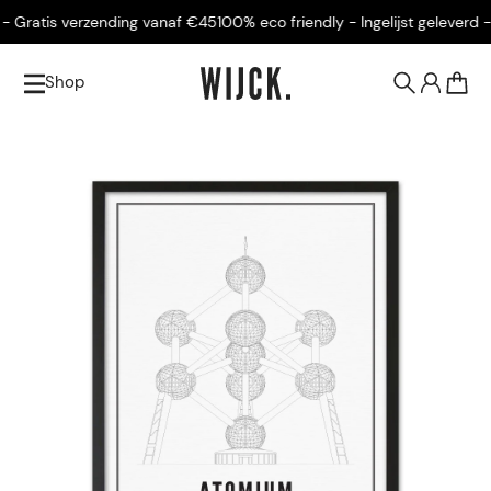
 Gratis verzending vanaf €45
100% eco friendly - Ingelijst geleverd - 
Shop
0