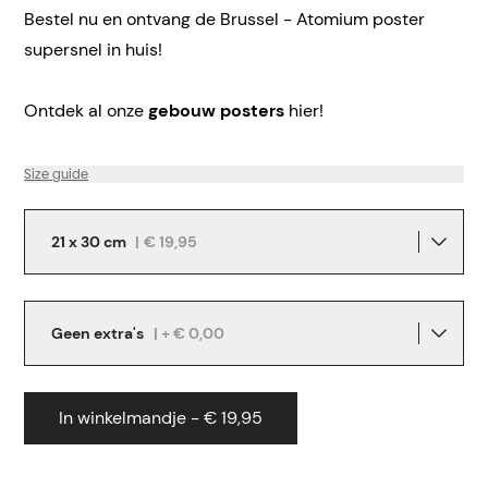
Bestel nu en ontvang de Brussel - Atomium poster
supersnel in huis!
Ontdek al onze
gebouw posters
hier!
Size guide
21 x 30 cm
|
€ 19,95
Geen extra's
| + € 0,00
In winkelmandje - € 19,95